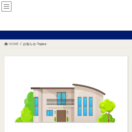
コ
ナ
ン
ビ
テ
ゲ
ン
ー
お知らせ‐Topics
ツ
シ
へ
ョ
ス
ン
HOME
お知らせ‐Topics
キ
に
ッ
移
プ
動