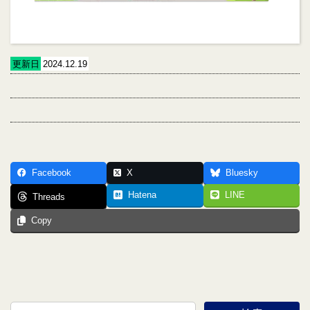
更新日
2024.12.19
Facebook
X
Bluesky
Hatena
LINE
Threads
Copy